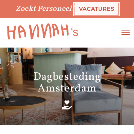
Zoekt Personeel!
VACATURES
To
Dagbesteding
Amsterdam